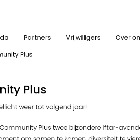
nda
Partners
Vrijwilligers
Over o
munity Plus
nity Plus
llicht weer tot volgend jaar!
Community Plus twee bijzondere Iftar-avond
ent om samen te komen, diversiteit te vier