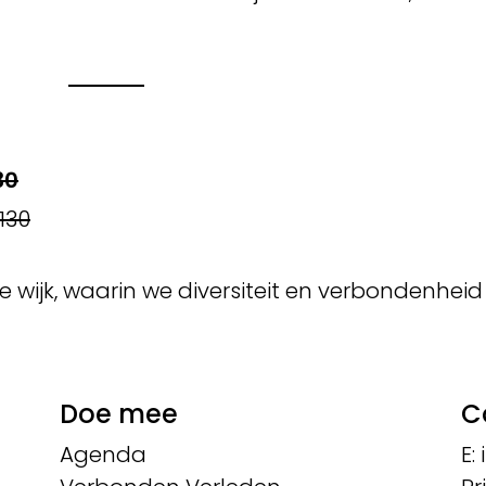
30
130
e wijk, waarin we diversiteit en verbondenheid
Doe mee
C
Agenda
E: