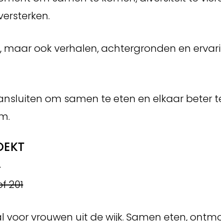
versterken.
d, maar ook verhalen, achtergronden en ervar
aansluiten om samen te eten en elkaar beter t
m.
OEKT
0
f 201
l voor vrouwen uit de wijk. Samen eten, ontm