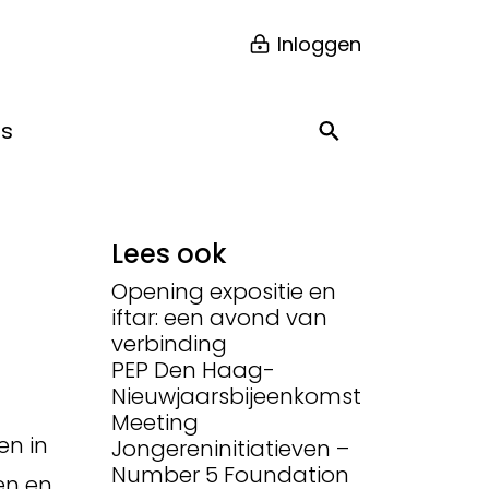
Inloggen
ns
Lees ook
Opening expositie en
iftar: een avond van
verbinding
PEP Den Haag-
Nieuwjaarsbijeenkomst
Meeting
en in
Jongereninitiatieven –
Number 5 Foundation
en en