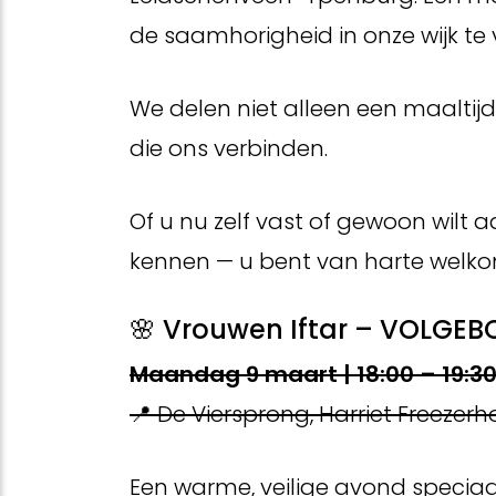
de saamhorigheid in onze wijk te 
We delen niet alleen een maaltij
die ons verbinden.
Of u nu zelf vast of gewoon wilt 
kennen — u bent van harte welko
🌸 Vrouwen Iftar – VOLGEB
Maandag 9 maart | 18:00 – 19:3
📍 De Viersprong, Harriet Freezerho
Een warme, veilige avond speciaa