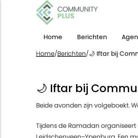
Home
Berichten
Age
Home
/
Berichten
/
🌙 Iftar bij Com
🌙 Iftar bij Commu
Beide avonden zijn volgeboekt. We
Tijdens de Ramadan organiseert 
Leidschenveen–Ypenburg. Een mom