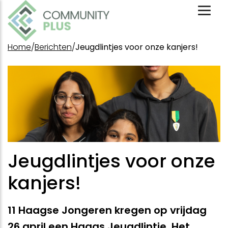
Toggl
Mobil
Menu
Home
/
Berichten
/
Jeugdlintjes voor onze kanjers!
Jeugdlintjes voor onze
kanjers!
11 Haagse Jongeren kregen op vrijdag
26 april een Haags Jeugdlintje. Het