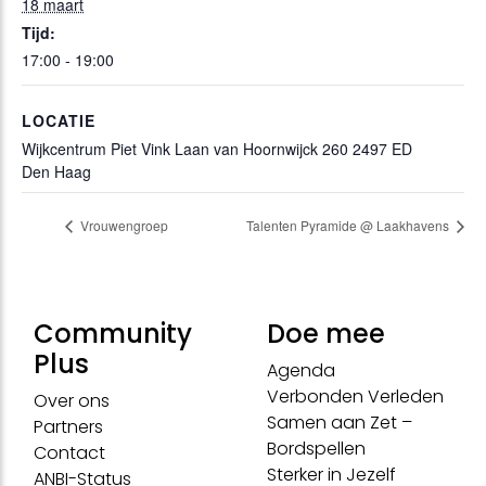
18 maart
Tijd:
17:00 - 19:00
LOCATIE
Wijkcentrum Piet Vink Laan van Hoornwijck 260 2497 ED
Den Haag
Vrouwengroep
Talenten Pyramide @ Laakhavens
Community
Doe mee
Plus
Agenda
Verbonden Verleden
Over ons
Samen aan Zet –
Partners
Bordspellen
Contact
Sterker in Jezelf
ANBI-Status