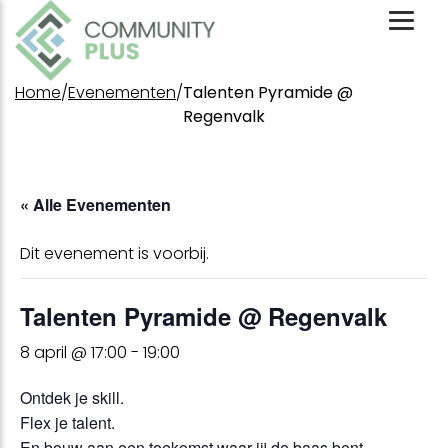
Toggl
Mobil
Menu
Home
/
Evenementen
/
Talenten Pyramide @
Regenvalk
« Alle Evenementen
Dit evenement is voorbij.
Talenten Pyramide @ Regenvalk
8 april @ 17:00
-
19:00
Ontdek je skill.
Flex je talent.
En bouw aan een toekomst waar jij de baas bent.