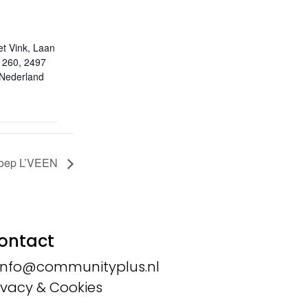
et Vink, Laan
 260, 2497
Nederland
oep L’VEEN
ontact
info@communityplus.nl
ivacy & Cookies