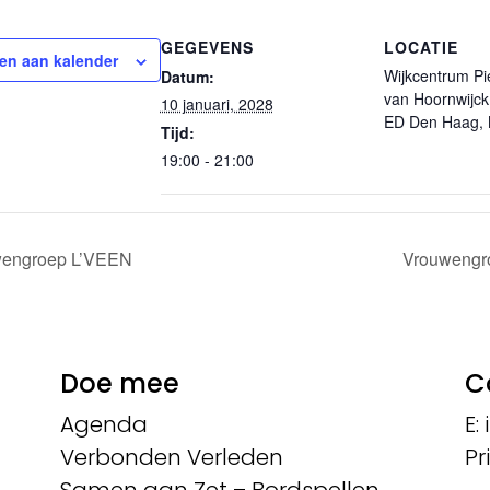
GEGEVENS
LOCATIE
en aan kalender
Wijkcentrum Pi
Datum:
van Hoornwijck
10 januari, 2028
ED Den Haag, 
Tijd:
19:00 - 21:00
engroep L’VEEN
Vrouwengr
Doe mee
C
Agenda
E:
Verbonden Verleden
Pr
Samen aan Zet – Bordspellen