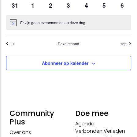
evenementen
evenementen
evenementen
evenementen
evenementen
evenementen
evene
0
0
0
0
0
0
0
31
1
2
3
4
5
6
evenementen
evenementen
evenementen
evenementen
evenementen
evenementen
evene
Er zijn geen evenementen op deze dag.
Bericht
jul
Deze maand
sep
Abonneer op kalender
Community
Doe mee
Plus
Agenda
Verbonden Verleden
Over ons